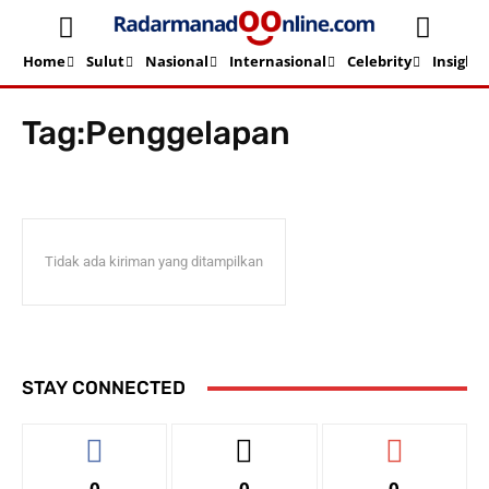
Home
Sulut
Nasional
Internasional
Celebrity
Insight
Beranda
Topik
Penggelapan
Tag:
Penggelapan
Tidak ada kiriman yang ditampilkan
STAY CONNECTED
0
0
0