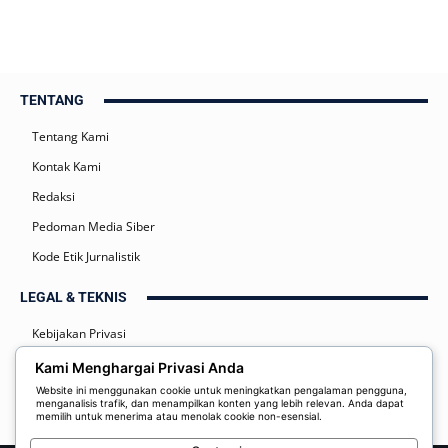
TENTANG
Tentang Kami
Kontak Kami
Redaksi
Pedoman Media Siber
Kode Etik Jurnalistik
LEGAL & TEKNIS
Kebijakan Privasi
Syarat dan Ketentuan
Kami Menghargai Privasi Anda
Website ini menggunakan cookie untuk meningkatkan pengalaman pengguna,
Disclaimer
menganalisis trafik, dan menampilkan konten yang lebih relevan. Anda dapat
memilih untuk menerima atau menolak cookie non-esensial.