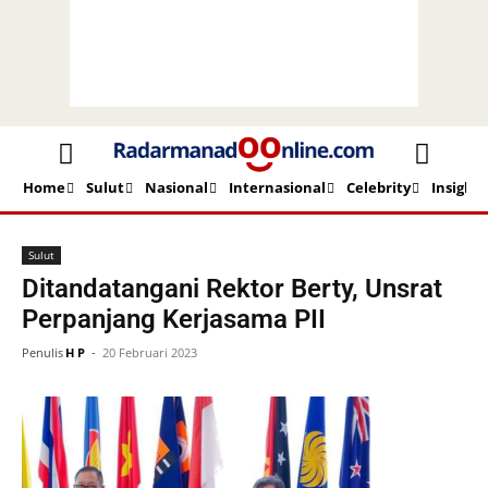
Home
Sulut
Nasional
Internasional
Celebrity
Insight
Beranda
Sulut
Sulut
Ditandatangani Rektor Berty, Unsrat
Perpanjang Kerjasama PII
Penulis
H P
-
20 Februari 2023