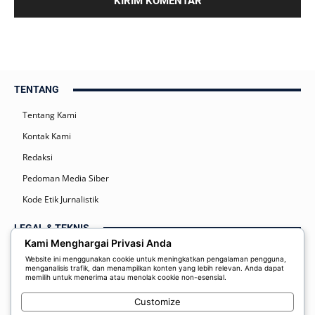
TENTANG
Tentang Kami
Kontak Kami
Redaksi
Pedoman Media Siber
Kode Etik Jurnalistik
LEGAL & TEKNIS
Kami Menghargai Privasi Anda
Kebijakan Privasi
Website ini menggunakan cookie untuk meningkatkan pengalaman pengguna,
menganalisis trafik, dan menampilkan konten yang lebih relevan. Anda dapat
Syarat dan Ketentuan
memilih untuk menerima atau menolak cookie non-esensial.
Disclaimer
Customize