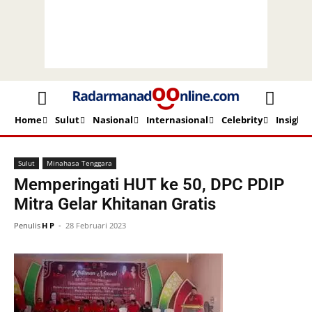
Home
Sulut
Nasional
Internasional
Celebrity
Insight
Beranda
Sulut
Minahasa Tenggara
Sulut
Minahasa Tenggara
Memperingati HUT ke 50, DPC PDIP
Mitra Gelar Khitanan Gratis
Penulis
H P
-
28 Februari 2023