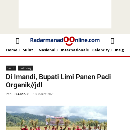
Home
Sulut
Nasional
Internasional
Celebrity
Insight
Beranda
Sulut
Bolmong
Sulut
Bolmong
Di Imandi, Bupati Limi Panen Padi
Organik//jdl
Penulis
Allan R
-
18 Maret 2023