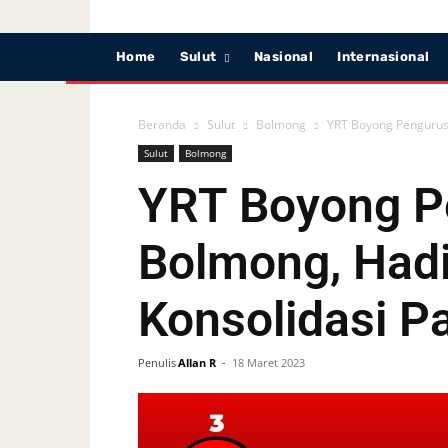
Home
Sulut
Nasional
Internasional
Beranda
Sulut
Bolmong
YRT Boyong Pengurus 
Sulut
Bolmong
YRT Boyong P
Bolmong, Hadi
Konsolidasi Pa
Penulis
Allan R
-
18 Maret 2023