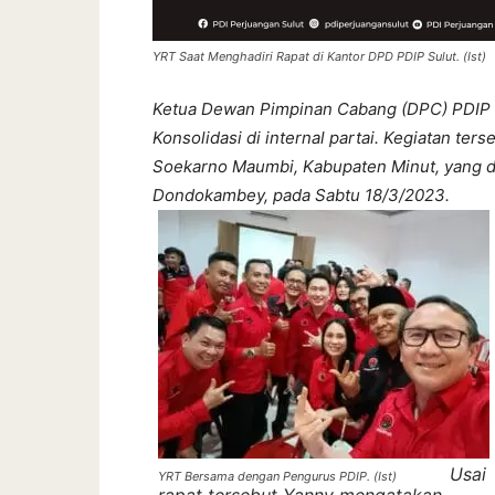
YRT Saat Menghadiri Rapat di Kantor DPD PDIP Sulut. (Ist)
Ketua Dewan Pimpinan Cabang (DPC) PDIP 
Konsolidasi di internal partai. Kegiatan ter
Soekarno Maumbi, Kabupaten Minut, yang d
Dondokambey, pada Sabtu 18/3/2023.
Usai
YRT Bersama dengan Pengurus PDIP. (Ist)