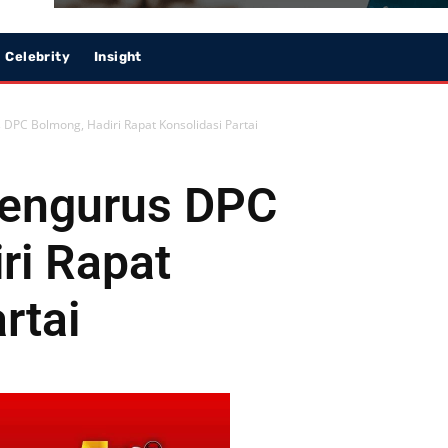
Celebrity
Insight
DPC Bolmong, Hadiri Rapat Konsolidasi Partai
engurus DPC
ri Rapat
rtai