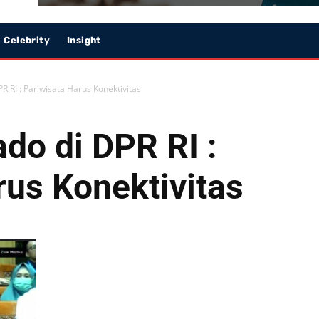
Celebrity
Insight
 RI : Pariwisata Harus Konektivitas
do di DPR RI :
rus Konektivitas