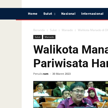
Home
Sulut
Nasional
Internasional
Beranda
Sulut
Manado
Walikota Manado di DPR
Sulut
Manado
Walikota Mana
Pariwisata Ha
Penulis
ram
-
30 Maret 2023