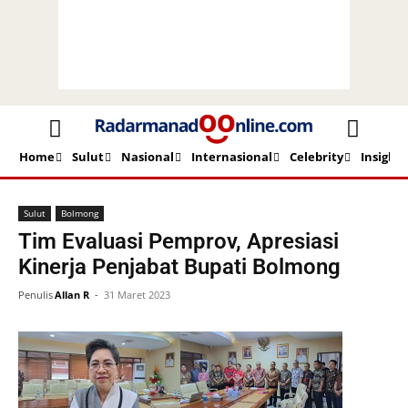
Home
Sulut
Nasional
Internasional
Celebrity
Insight
Beranda
Sulut
Bolmong
Sulut
Bolmong
Tim Evaluasi Pemprov, Apresiasi
Kinerja Penjabat Bupati Bolmong
Penulis
Allan R
-
31 Maret 2023