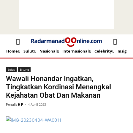
Home
Sulut
Nasional
Internasional
Celebrity
Insight
Beranda
Sulut
Bitung
Sulut
Bitung
Wawali Honandar Ingatkan,
Tingkatkan Kordinasi Menangkal
Kejahatan Obat Dan Makanan
Penulis
H P
-
4 April 2023