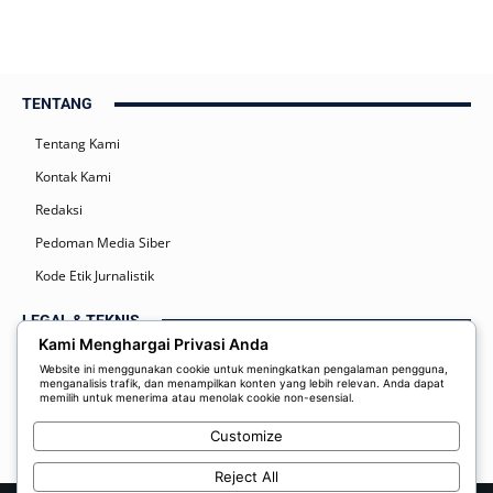
TENTANG
Tentang Kami
Kontak Kami
Redaksi
Pedoman Media Siber
Kode Etik Jurnalistik
LEGAL & TEKNIS
Kami Menghargai Privasi Anda
Kebijakan Privasi
Website ini menggunakan cookie untuk meningkatkan pengalaman pengguna,
menganalisis trafik, dan menampilkan konten yang lebih relevan. Anda dapat
Syarat dan Ketentuan
memilih untuk menerima atau menolak cookie non-esensial.
Disclaimer
Customize
Reject All