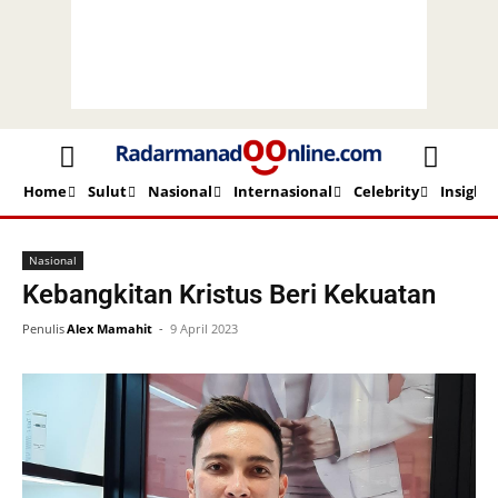
Home
Sulut
Nasional
Internasional
Celebrity
Insight
Beranda
Nasional
Nasional
Kebangkitan Kristus Beri Kekuatan
Penulis
Alex Mamahit
-
9 April 2023