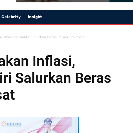
Celebrity
Insight
i, Walikota Mantiri Salurkan Beras Pemerinta Pusat
kan Inflasi,
ri Salurkan Beras
sat