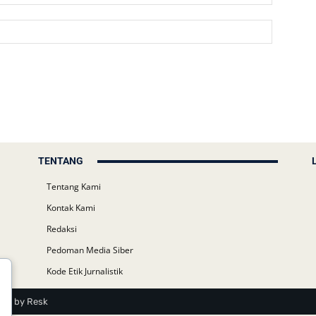
TENTANG
Tentang Kami
Kontak Kami
Redaksi
Pedoman Media Siber
Kode Etik Jurnalistik
ost by Resk