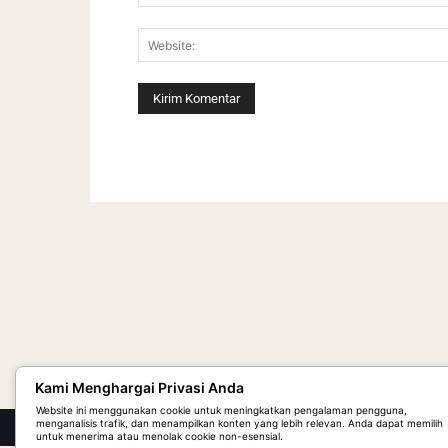
Kami Menghargai Privasi Anda
Website ini menggunakan cookie untuk meningkatkan pengalaman pengguna,
menganalisis trafik, dan menampilkan konten yang lebih relevan. Anda dapat memilih
© 2026 Radar Manado Online | PT. Daring Indo Media | H
untuk menerima atau menolak cookie non-esensial.