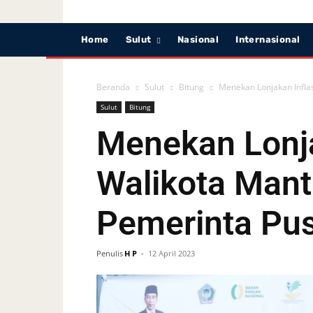
Home
Sulut
Nasional
Internasional
Beranda
Sulut
Bitung
Menekan Lonjakan Inflas
Sulut
Bitung
Menekan Lonja
Walikota Manti
Pemerinta Pu
Penulis
H P
-
12 April 2023