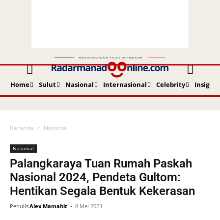
Home
Sulut
Nasional
Internasional
Celebrity
Insight
Beranda
Nasional
Nasional
Palangkaraya Tuan Rumah Paskah
Nasional 2024, Pendeta Gultom:
Hentikan Segala Bentuk Kekerasan
Penulis
Alex Mamahit
-
8 Mei 2023