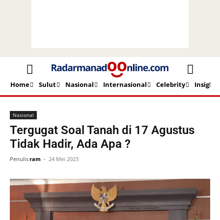
Home
Sulut
Nasional
Internasional
Celebrity
Insight
Beranda
Nasional
Nasional
Tergugat Soal Tanah di 17 Agustus
Tidak Hadir, Ada Apa ?
Penulis
ram
-
24 Mei 2023