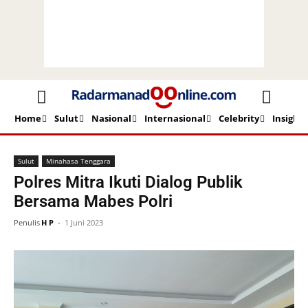
Home
Sulut
Nasional
Internasional
Celebrity
Insight
Beranda
Sulut
Minahasa Tenggara
Sulut
Minahasa Tenggara
Polres Mitra Ikuti Dialog Publik
Bersama Mabes Polri
Penulis
H P
-
1 Juni 2023