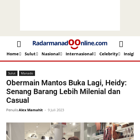
Home
Sulut
Nasional
Internasional
Celebrity
Insight
Beranda
Sulut
Manado
Sulut
Manado
Obermain Mantos Buka Lagi, Heidy:
Senang Barang Lebih Milenial dan
Casual
Penulis
Alex Mamahit
-
9 Juli 2023