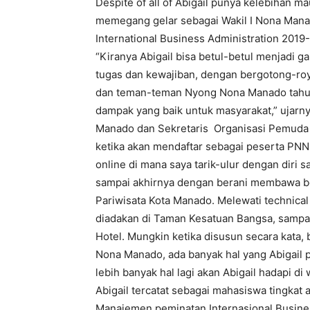
Despite of all of Abigail punya kelebihan m
memegang gelar sebagai Wakil I Nona Manad
International Business Administration 201
“Kiranya Abigail bisa betul-betul menjadi
tugas dan kewajiban, dengan bergotong-r
dan teman-teman Nyong Nona Manado tahun
dampak yang baik untuk masyarakat,” ujarny
Manado dan Sekretaris Organisasi Pemuda 
ketika akan mendaftar sebagai peserta PNN
online di mana saya tarik-ulur dengan diri
sampai akhirnya dengan berani membawa be
Pariwisata Kota Manado. Melewati technical
diadakan di Taman Kesatuan Bangsa, sampai
Hotel. Mungkin ketika disusun secara kata, b
Nona Manado, ada banyak hal yang Abigail pe
lebih banyak hal lagi akan Abigail hadapi di
Abigail tercatat sebagai mahasiswa tingkat 
Manajemen peminatan Internasional Busine