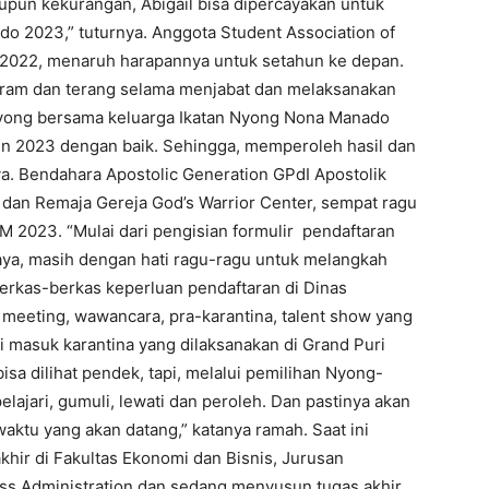
aupun kekurangan, Abigail bisa dipercayakan untuk
o 2023,” tuturnya. Anggota Student Association of
9-2022, menaruh harapannya untuk setahun ke depan.
 garam dan terang selama menjabat dan melaksanakan
oyong bersama keluarga Ikatan Nyong Nona Manado
 2023 dengan baik. Sehingga, memperoleh hasil dan
a. Bendahara Apostolic Generation GPdI Apostolik
dan Remaja Gereja God’s Warrior Center, sempat ragu
M 2023. “Mulai dari pengisian formulir pendaftaran
 saya, masih dengan hati ragu-ragu untuk melangkah
rkas-berkas keperluan pendaftaran di Dinas
 meeting, wawancara, pra-karantina, talent show yang
 masuk karantina yang dilaksanakan di Grand Puri
isa dilihat pendek, tapi, melalui pemilihan Nyong-
lajari, gumuli, lewati dan peroleh. Dan pastinya akan
 waktu yang akan datang,” katanya ramah. Saat ini
akhir di Fakultas Ekonomi dan Bisnis, Jurusan
ss Administration dan sedang menyusun tugas akhir