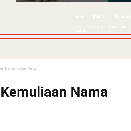
Home
Sulut
Nasiona
Home
Sulut
Nasional
Insight
iaan Nama Tuhan Yesus
k Kemuliaan Nama