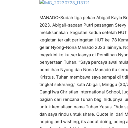
MANADO-Sudah tiga pekan Abigail Kayla B
2023. Abigail-sapaan Putri pasangan Stev
melaksanakan kegiatan kedua setelah HUT k
kegiatan terkait peringatan HUT ke-78 Ke
gelar Nyong-Nona Manado 2023 lainnya. Non
meyakini keikutsertaanya di Pemilihan Ny
penyertaan Tuhan. “Saya percaya awal mula
pemilihan Nyong dan Nona Manado itu sema
Kristus. Tuhan membawa saya sampai di titik
tingkat sekarang,” kata Abigail, Minggu (3
GangHwa Christian International School, j
bagian dari rencana Tuhan bagi hidupnya u
untuk kemuliaan nama Tuhan Yesus. “Ada sa
dan saya rindu untuk share. Quote ini dari Mi
hoping and wishing, its about doing, being