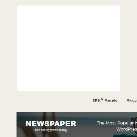
C
29.8
Manado
Mingg