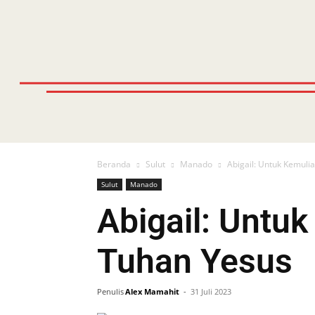
Beranda
Sulut
Manado
Abigail: Untuk Kemul
Sulut
Manado
Abigail: Untu
Tuhan Yesus
Penulis
Alex Mamahit
-
31 Juli 2023