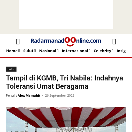
Home
Sulut
Nasional
Internasional
Celebrity
Insight
Beranda
Sulut
Sulut
Tampil di KGMB, Tri Nabila: Indahnya
Toleransi Umat Beragama
Penulis
Alex Mamahit
-
26 September 2023