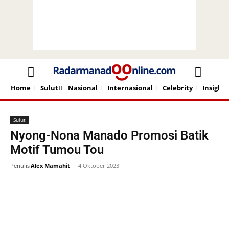
Home
Sulut
Nasional
Internasional
Celebrity
Insight
Beranda
Sulut
Sulut
Nyong-Nona Manado Promosi Batik
Motif Tumou Tou
Penulis
Alex Mamahit
-
4 Oktober 2023