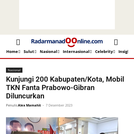
Home
Sulut
Nasional
Internasional
Celebrity
Insight
Beranda
Nasional
Nasional
Kunjungi 200 Kabupaten/Kota, Mobil
TKN Fanta Prabowo-Gibran
Diluncurkan
Penulis
Alex Mamahit
-
7 Desember 2023