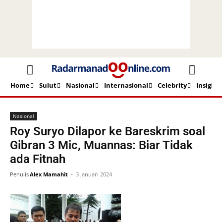
Home
Sulut
Nasional
Internasional
Celebrity
Insight
Beranda
Nasional
Nasional
Roy Suryo Dilapor ke Bareskrim soal
Gibran 3 Mic, Muannas: Biar Tidak
ada Fitnah
Penulis
Alex Mamahit
-
3 Januari 2024