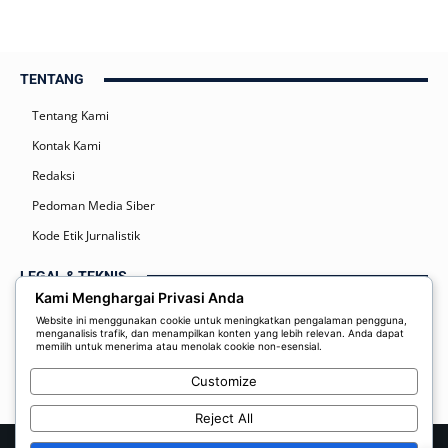
TENTANG
Tentang Kami
Kontak Kami
Redaksi
Pedoman Media Siber
Kode Etik Jurnalistik
LEGAL & TEKNIS
Kami Menghargai Privasi Anda
Kebijakan Privasi
Website ini menggunakan cookie untuk meningkatkan pengalaman pengguna,
menganalisis trafik, dan menampilkan konten yang lebih relevan. Anda dapat
Syarat dan Ketentuan
memilih untuk menerima atau menolak cookie non-esensial.
Disclaimer
Customize
Reject All
© 2026 Radar Manado Online | PT. Daring Indo Media | Host by Resk