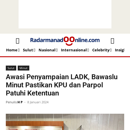
Home
Sulut
Nasional
Internasional
Celebrity
Insight
Beranda
Sulut
Minut
Sulut
Minut
Awasi Penyampaian LADK, Bawaslu
Minut Pastikan KPU dan Parpol
Patuhi Ketentuan
Penulis
H P
-
8 Januari 2024