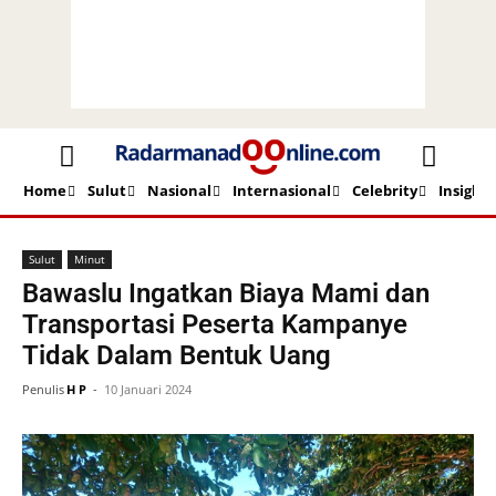
Home
Sulut
Nasional
Internasional
Celebrity
Insight
Beranda
Sulut
Minut
Sulut
Minut
Bawaslu Ingatkan Biaya Mami dan
Transportasi Peserta Kampanye
Tidak Dalam Bentuk Uang
Penulis
H P
-
10 Januari 2024