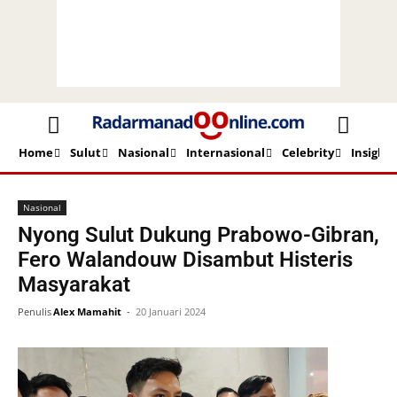
Home
Sulut
Nasional
Internasional
Celebrity
Insight
Beranda
Nasional
Nasional
Nyong Sulut Dukung Prabowo-Gibran,
Fero Walandouw Disambut Histeris
Masyarakat
Penulis
Alex Mamahit
-
20 Januari 2024