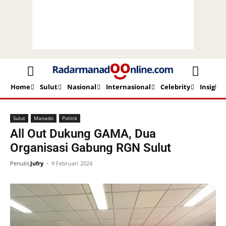
Home
Sulut
Nasional
Internasional
Celebrity
Insight
Beranda
Sulut
Manado
Sulut
Manado
Politik
All Out Dukung GAMA, Dua
Organisasi Gabung RGN Sulut
Penulis
Jufry
-
9 Februari 2024