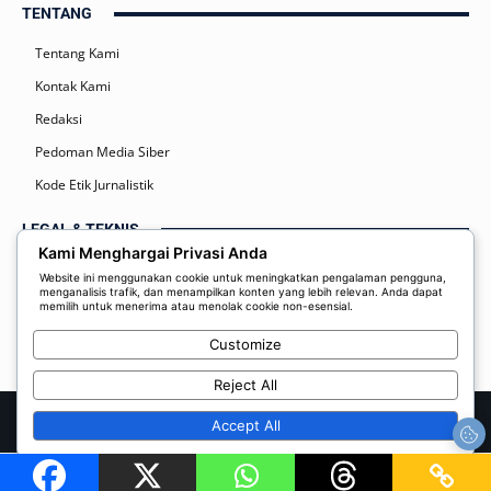
TENTANG
Tentang Kami
Kontak Kami
Redaksi
Pedoman Media Siber
Kode Etik Jurnalistik
LEGAL & TEKNIS
Kami Menghargai Privasi Anda
Kebijakan Privasi
Website ini menggunakan cookie untuk meningkatkan pengalaman pengguna,
menganalisis trafik, dan menampilkan konten yang lebih relevan. Anda dapat
Syarat dan Ketentuan
memilih untuk menerima atau menolak cookie non-esensial.
Disclaimer
Customize
Reject All
© 2026 Radar Manado Online | PT. Daring Indo Media | Host by Resk
Accept All
Home
Kebijakan Privasi
Redaksi
Kontak Kami