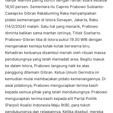
Ganjar Mahfud paling buncit dengan raihan suara sebesar
16,50 persen. Sementara itu Capres Prabowo Subianto-
Cawapres Gibran Rakabuming Raka menyampaikan
pidato kemenangan di Istora Senayan, Jakarta, Rabu
(14/2/2024) malam. Satu hal yang menarik, Prabowo
diminta balikan sama mantan istrinya, Titiek Soeharto.
Prabowo-Gibran tiba di Istora pukul 19.30 WIB dengan
mengenakan kemeja kotak-kotak berwarna biru.
Kehadiran keduanya disambut meriah oleh ribuan massa
pendukungnya yang telah memadati area. Begitu masuk
ke dalam Istora, Prabowo langsung naik ke atas
panggung ditemani Gibran. Ketua Umum Gerindra ini
kemudian mulai membacakan pidato kemenangannya. Di
awal pidatonya, Prabowo mengucapkan terima kasih
kepada semua pihak yang telah mendukungnya. Prabowo
mengucapkan terima kasih kepada elit Partai Politik
(Parpol) Koalisi Indonesia Maju (KIB), para tokoh
pendukungnya dan relawannya. Ketika disebut, mereka