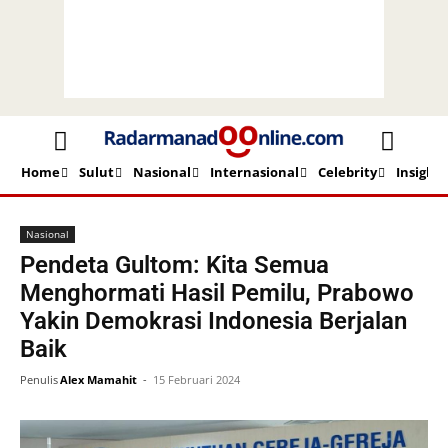
Home
Sulut
Nasional
Internasional
Celebrity
Insight
Beranda
Nasional
Nasional
Pendeta Gultom: Kita Semua
Menghormati Hasil Pemilu, Prabowo
Yakin Demokrasi Indonesia Berjalan
Baik
Penulis
Alex Mamahit
-
15 Februari 2024