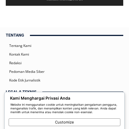
TENTANG
Tentang Kami
Kontak Kami
Redaksi
Pedoman Media Siber
Kode Etik Jurnalistik
LEGAL & TEKNIS
Kami Menghargai Privasi Anda
Kebijakan Privasi
Website ini menggunakan cookie untuk meningkatkan pengalaman pengguna,
menganalisis trafik, dan menampilkan konten yang lebih relevan. Anda dapat
Syarat dan Ketentuan
memilih untuk menerima atau menolak cookie non-esensial.
Disclaimer
Customize