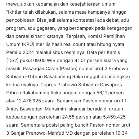
mewujudkan kedamaian dan kesejahteraan umum.
“Ikhtiar telah dilakukan, selama masa kampanye hingga
pencoblosan. Bisa jadi selama kontestasi ada debat, adu
program, adu gagasan, yang berdampak pada ketegangan
dan perselisihan,” katanya. Terpisah, Komisi Pemilihan
Umum (KPU) merilis hasil real count atau hitung nyata
Pemilu 2024 melalui situs resminya. Data per Kamis
(15/2) pukul 09.00 WIB dengan 41,01 persen suara yang
masuk, Pasangan Calon (Paslon) nomor urut 2 Prabowo
Subianto-Gibran Rakabuming Raka unggul dibandingkan
kedua rivalnya. Capres Prabowo Subianto-Cawapres
Gibran Rakabuming Raka unggul dengan 56,11 persen
atau 12.476.925 suara. Sedangkan Paslon nomor urut 1
Anies Baswedan-Muhaimin Iskandar berada di urutan
kedua dengan perolehan 24,55 persen atau 5.459.425
suara. Sementara posisi paling buncit Paslon nomor urut
3 Ganjar Pranowo-Mahfud MD dengan perolehan 19,34