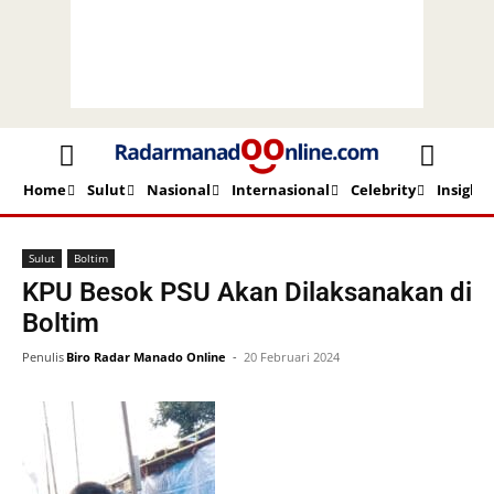
Home
Sulut
Nasional
Internasional
Celebrity
Insight
Beranda
Sulut
Boltim
Sulut
Boltim
KPU Besok PSU Akan Dilaksanakan di
Boltim
Penulis
Biro Radar Manado Online
-
20 Februari 2024