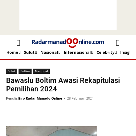
Home
Sulut
Nasional
Internasional
Celebrity
Insight
Beranda
Sulut
Boltim
Sulut
Boltim
Nasional
Bawaslu Boltim Awasi Rekapitulasi
Pemilihan 2024
Penulis
Biro Radar Manado Online
-
28 Februari 2024