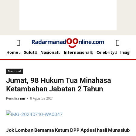
Home
Sulut
Nasional
Internasional
Celebrity
Insight
Beranda
Nasional
Nasional
Jumat, 98 Hukum Tua Minahasa
Ketambahan Jabatan 2 Tahun
Penulis
ram
-
8 Agustus 2024
Jok Lomban Bersama Ketum DPP Apdesi hasil Munaslub