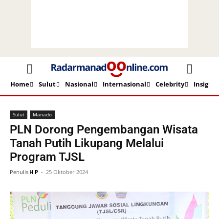
Home
Sulut
Nasional
Internasional
Celebrity
Insight
Beranda
Sulut
Manado
Sulut
Manado
PLN Dorong Pengembangan Wisata
Tanah Putih Likupang Melalui
Program TJSL
Penulis
H P
-
25 Oktober 2024