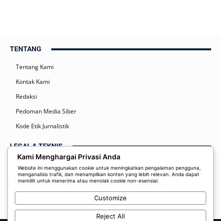
TENTANG
Tentang Kami
Kontak Kami
Redaksi
Pedoman Media Siber
Kode Etik Jurnalistik
LEGAL & TEKNIS
Kami Menghargai Privasi Anda
Kebijakan Privasi
Website ini menggunakan cookie untuk meningkatkan pengalaman pengguna,
menganalisis trafik, dan menampilkan konten yang lebih relevan. Anda dapat
Syarat dan Ketentuan
memilih untuk menerima atau menolak cookie non-esensial.
Disclaimer
Customize
Reject All