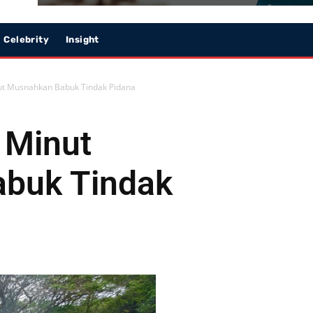
Celebrity
Insight
nut Musnahkan Babuk Tindak Pidana
i Minut
buk Tindak