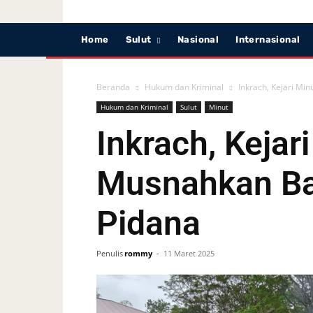
Home
Sulut
Nasional
Internasional
Beranda
Hukum dan Kriminal
Inkrach, Kejari Mi
Hukum dan Kriminal
Sulut
Minut
Inkrach, Kejar
Musnahkan Ba
Pidana
Penulis
rommy
-
11 Maret 2025