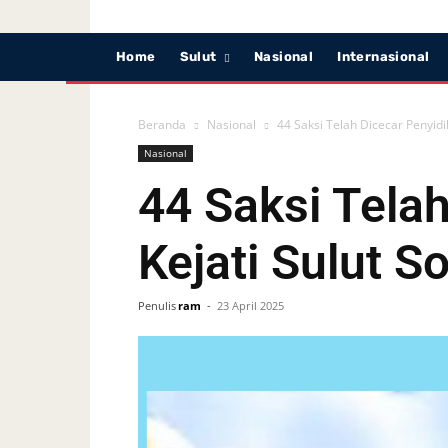
Home
Sulut
Nasional
Internasional
Beranda
Nasional
44 Saksi Telah Dicecar Penyidi
Nasional
44 Saksi Telah
Kejati Sulut 
Penulis
ram
-
23 April 2025