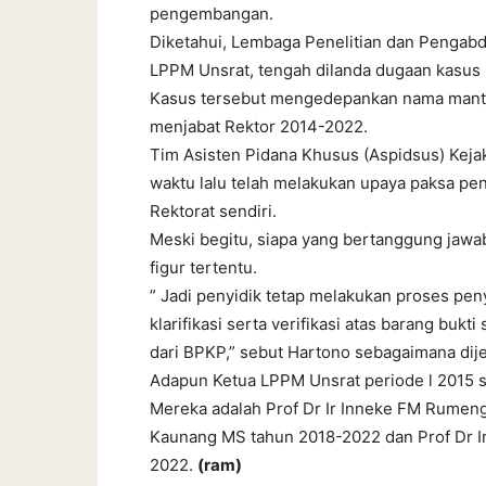
pengembangan.
Diketahui, Lembaga Penelitian dan Pengabd
LPPM Unsrat, tengah dilanda dugaan kasus 
Kasus tersebut mengedepankan nama mantan
menjabat Rektor 2014-2022.
Tim Asisten Pidana Khusus (Aspidsus) Kejak
waktu lalu telah melakukan upaya paksa p
Rektorat sendiri.
Meski begitu, siapa yang bertanggung jawa
figur tertentu.
” Jadi penyidik tetap melakukan proses pe
klarifikasi serta verifikasi atas barang bu
dari BPKP,” sebut Hartono sebagaimana dije
Adapun Ketua LPPM Unsrat periode l 2015 s
Mereka adalah Prof Dr Ir Inneke FM Rumeng
Kaunang MS tahun 2018-2022 dan Prof Dr Ir
2022.
(ram)