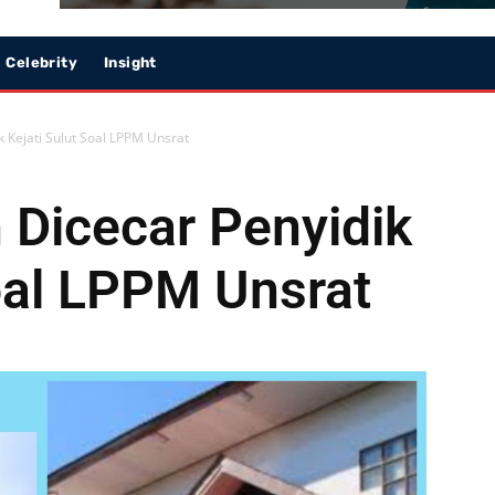
Celebrity
Insight
k Kejati Sulut Soal LPPM Unsrat
 Dicecar Penyidik
Soal LPPM Unsrat