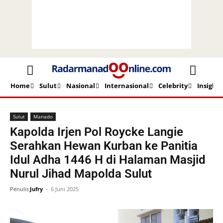
Home
Sulut
Nasional
Internasional
Celebrity
Insight
Beranda
Sulut
Manado
Sulut
Manado
Kapolda Irjen Pol Roycke Langie
Serahkan Hewan Kurban ke Panitia
Idul Adha 1446 H di Halaman Masjid
Nurul Jihad Mapolda Sulut
Penulis
Jufry
-
6 Juni 2025