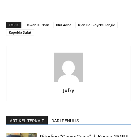
TOPIK
Hewan Kurban
Idul Adha
Irjen Pol Roycke Langie
Kapolda Sulut
Jufry
ARTIKEL TERKAIT
DARI PENULIS
Dituding “Cawe-Cawe” di Kasus GMIM,