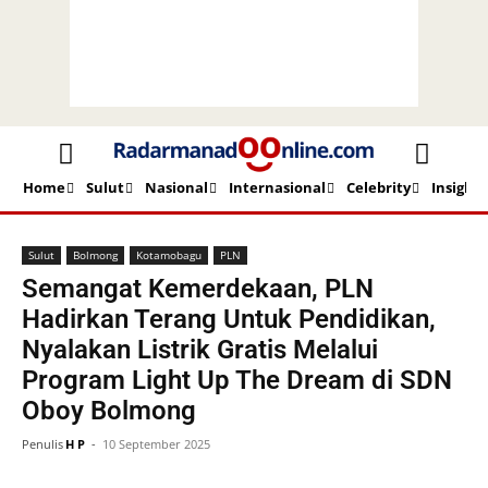
Home
Sulut
Nasional
Internasional
Celebrity
Insight
Beranda
Sulut
Bolmong
Sulut
Bolmong
Kotamobagu
PLN
Semangat Kemerdekaan, PLN
Hadirkan Terang Untuk Pendidikan,
Nyalakan Listrik Gratis Melalui
Program Light Up The Dream di SDN
Oboy Bolmong
Penulis
H P
-
10 September 2025