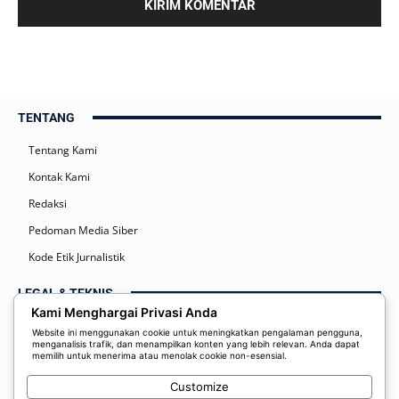
TENTANG
Tentang Kami
Kontak Kami
Redaksi
Pedoman Media Siber
Kode Etik Jurnalistik
LEGAL & TEKNIS
Kami Menghargai Privasi Anda
Kebijakan Privasi
Website ini menggunakan cookie untuk meningkatkan pengalaman pengguna,
menganalisis trafik, dan menampilkan konten yang lebih relevan. Anda dapat
Syarat dan Ketentuan
memilih untuk menerima atau menolak cookie non-esensial.
Disclaimer
Customize