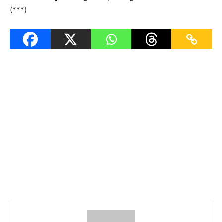
(***)