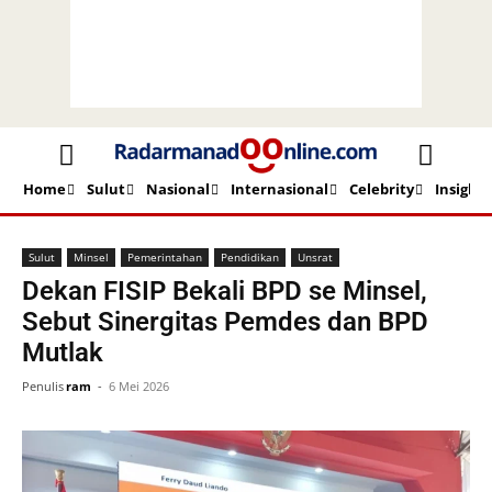
Home
Sulut
Nasional
Internasional
Celebrity
Insight
Beranda
Sulut
Minsel
Sulut
Minsel
Pemerintahan
Pendidikan
Unsrat
Dekan FISIP Bekali BPD se Minsel,
Sebut Sinergitas Pemdes dan BPD
Mutlak
Penulis
ram
-
6 Mei 2026