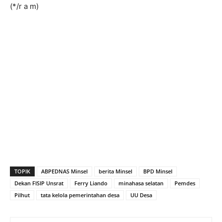
(*/r a m)
TOPIK
ABPEDNAS Minsel
berita Minsel
BPD Minsel
Dekan FISIP Unsrat
Ferry Liando
minahasa selatan
Pemdes
Pilhut
tata kelola pemerintahan desa
UU Desa