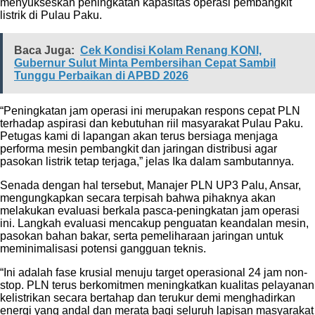
menyukseskan peningkatan kapasitas operasi pembangkit
listrik di Pulau Paku.
Baca Juga:
Cek Kondisi Kolam Renang KONI,
Gubernur Sulut Minta Pembersihan Cepat Sambil
Tunggu Perbaikan di APBD 2026
“Peningkatan jam operasi ini merupakan respons cepat PLN
terhadap aspirasi dan kebutuhan riil masyarakat Pulau Paku.
Petugas kami di lapangan akan terus bersiaga menjaga
performa mesin pembangkit dan jaringan distribusi agar
pasokan listrik tetap terjaga,” jelas Ika dalam sambutannya.
Senada dengan hal tersebut, Manajer PLN UP3 Palu, Ansar,
mengungkapkan secara terpisah bahwa pihaknya akan
melakukan evaluasi berkala pasca-peningkatan jam operasi
ini. Langkah evaluasi mencakup penguatan keandalan mesin,
pasokan bahan bakar, serta pemeliharaan jaringan untuk
meminimalisasi potensi gangguan teknis.
“Ini adalah fase krusial menuju target operasional 24 jam non-
stop. PLN terus berkomitmen meningkatkan kualitas pelayanan
kelistrikan secara bertahap dan terukur demi menghadirkan
energi yang andal dan merata bagi seluruh lapisan masyarakat