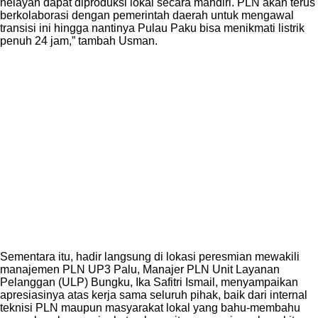
nelayan dapat diproduksi lokal secara mandiri. PLN akan terus
berkolaborasi dengan pemerintah daerah untuk mengawal
transisi ini hingga nantinya Pulau Paku bisa menikmati listrik
penuh 24 jam,” tambah Usman.
Sementara itu, hadir langsung di lokasi peresmian mewakili
manajemen PLN UP3 Palu, Manajer PLN Unit Layanan
Pelanggan (ULP) Bungku, Ika Safitri Ismail, menyampaikan
apresiasinya atas kerja sama seluruh pihak, baik dari internal
teknisi PLN maupun masyarakat lokal yang bahu-membahu