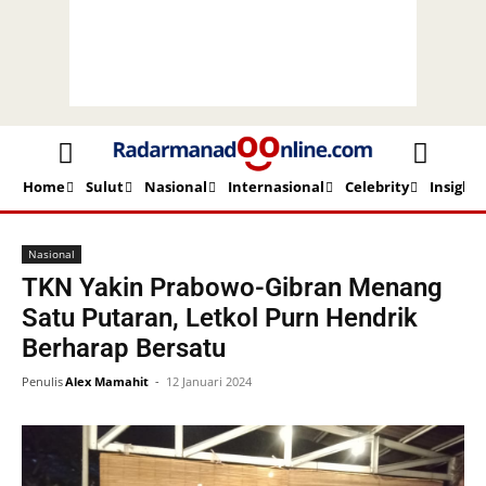
Home
Sulut
Nasional
Internasional
Celebrity
Insight
Beranda
Nasional
Nasional
TKN Yakin Prabowo-Gibran Menang
Satu Putaran, Letkol Purn Hendrik
Berharap Bersatu
Penulis
Alex Mamahit
-
12 Januari 2024