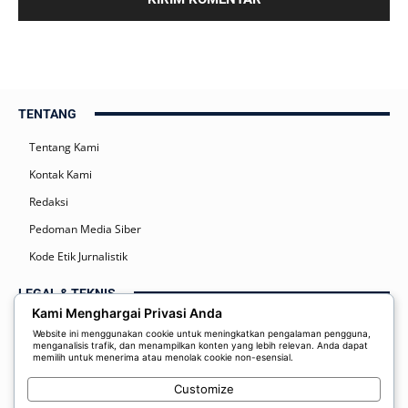
TENTANG
Tentang Kami
Kontak Kami
Redaksi
Pedoman Media Siber
Kode Etik Jurnalistik
LEGAL & TEKNIS
Kami Menghargai Privasi Anda
Kebijakan Privasi
Website ini menggunakan cookie untuk meningkatkan pengalaman pengguna,
menganalisis trafik, dan menampilkan konten yang lebih relevan. Anda dapat
Syarat dan Ketentuan
memilih untuk menerima atau menolak cookie non-esensial.
Disclaimer
Customize