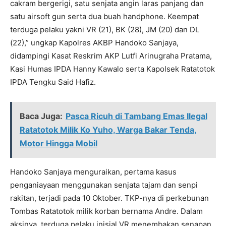
cakram bergerigi, satu senjata angin laras panjang dan
satu airsoft gun serta dua buah handphone. Keempat
terduga pelaku yakni VR (21), BK (28), JM (20) dan DL
(22),” ungkap Kapolres AKBP Handoko Sanjaya,
didampingi Kasat Reskrim AKP Lutfi Arinugraha Pratama,
Kasi Humas IPDA Hanny Kawalo serta Kapolsek Ratatotok
IPDA Tengku Said Hafiz.
Baca Juga:
Pasca Ricuh di Tambang Emas Ilegal
Ratatotok Milik Ko Yuho, Warga Bakar Tenda,
Motor Hingga Mobil
Handoko Sanjaya menguraikan, pertama kasus
penganiayaan menggunakan senjata tajam dan senpi
rakitan, terjadi pada 10 Oktober. TKP-nya di perkebunan
Tombas Ratatotok milik korban bernama Andre. Dalam
aksinya, terduga pelaku inisial VR menembakan senapan