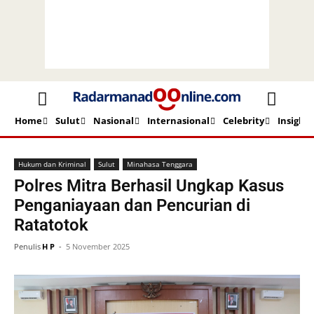
Home
Sulut
Nasional
Internasional
Celebrity
Insight
Beranda
Hukum dan Kriminal
Hukum dan Kriminal
Sulut
Minahasa Tenggara
Polres Mitra Berhasil Ungkap Kasus
Penganiayaan dan Pencurian di
Ratatotok
Penulis
H P
-
5 November 2025