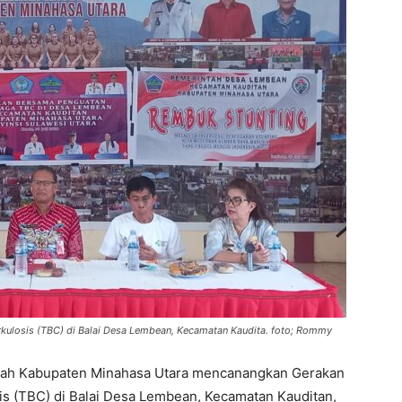
ulosis (TBC) di Balai Desa Lembean, Kecamatan Kaudita. foto; Rommy
ah Kabupaten Minahasa Utara mencanangkan Gerakan
s (TBC) di Balai Desa Lembean, Kecamatan Kauditan,