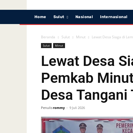
Home
Sulut
Nasional
Internasional
Beranda
Sulut
Minut
Lewat Desa Siaga di Le
Sulut
Minut
Lewat Desa Si
Pemkab Minut
Desa Tangani
Penulis
rommy
-
9 Juli 2026