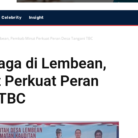
Celebrity
Insight
mbean, Pemkab Minut Perkuat Peran Desa Tangani TBC
aga di Lembean,
 Perkuat Peran
 TBC