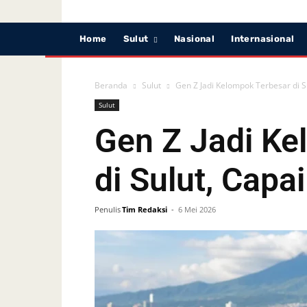
Home
Sulut
Nasional
Internasional
Beranda
Sulut
Gen Z Jadi Kelompok Terbesar di S
Sulut
Gen Z Jadi Ke
di Sulut, Capa
Penulis
Tim Redaksi
-
6 Mei 2026