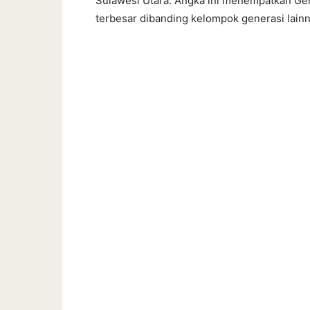
Sulawesi Utara. Angka ini menempatkan Ge
terbesar dibanding kelompok generasi lainn