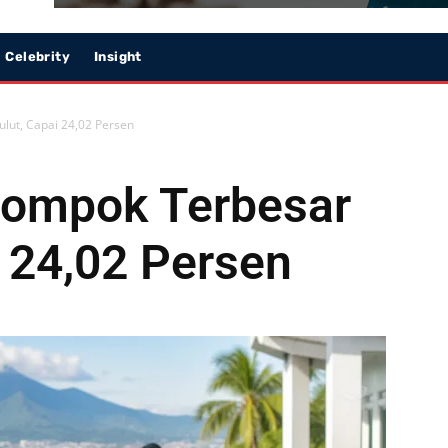
Celebrity
Insight
ulut, Capai 24,02 Persen
lompok Terbesar
i 24,02 Persen